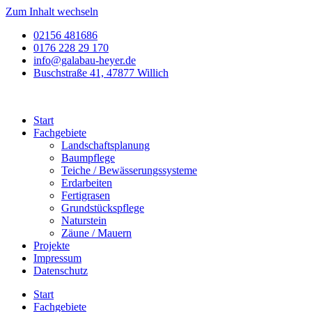
Zum Inhalt wechseln
02156 481686
0176 228 29 170
info@galabau-heyer.de
Buschstraße 41, 47877 Willich
Start
Fachgebiete
Landschaftsplanung
Baumpflege
Teiche / Bewässerungssysteme
Erdarbeiten
Fertigrasen
Grundstückspflege
Naturstein
Zäune / Mauern
Projekte
Impressum
Datenschutz
Start
Fachgebiete